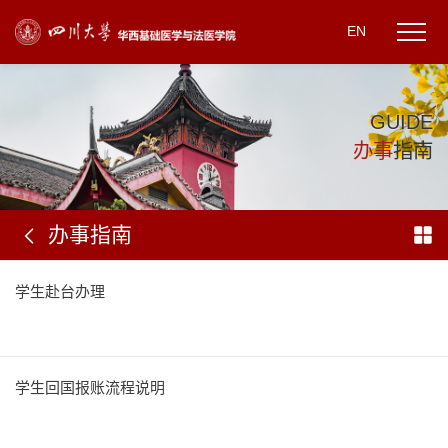
EN
G
U
I
D
E
办
事
指
南
办事指南
学生赴台办理
学生回国报账流程说明