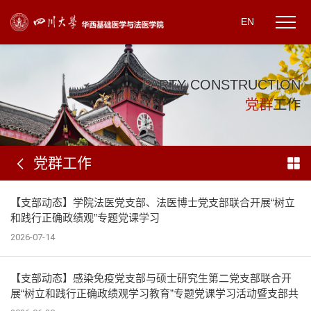
EN
P
A
R
T
Y
C
O
N
S
T
R
U
C
T
I
O
N
党
群
工
作
党群工作
【支部动态】学院法医党支部、法医博士党支部联合开展“树立
和践行正确政绩观”专题党课学习
2026-07-14
【支部动态】感染免疫党支部与硕士研究生第二党支部联合开
展“树立和践行正确政绩观学习教育”专题党课学习活动暨支部共
建活动