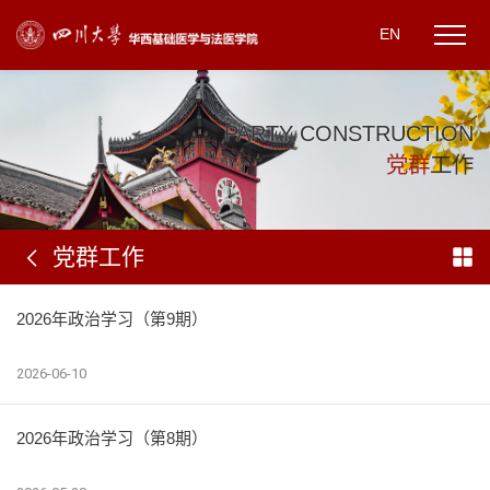
EN
P
A
R
T
Y
C
O
N
S
T
R
U
C
T
I
O
N
党
群
工
作
党群工作
2026年政治学习（第9期）
2026-06-10
2026年政治学习（第8期）