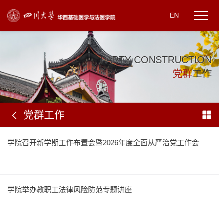
EN
P
A
R
T
Y
C
O
N
S
T
R
U
C
T
I
O
N
党
群
工
作
党群工作
学院召开新学期工作布置会暨2026年度全面从严治党工作会
学院举办教职工法律风险防范专题讲座