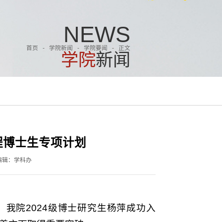
N
E
W
S
首页
-
学院新闻
-
学院要闻
-
正文
学
院
新
闻
程博士生专项计划
编辑：学科办
我院2024级博士研究生杨萍成功入