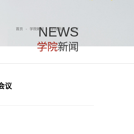
N
E
W
S
首页
-
学院新闻
-
学院要闻
-
正文
学
院
新
闻
会议