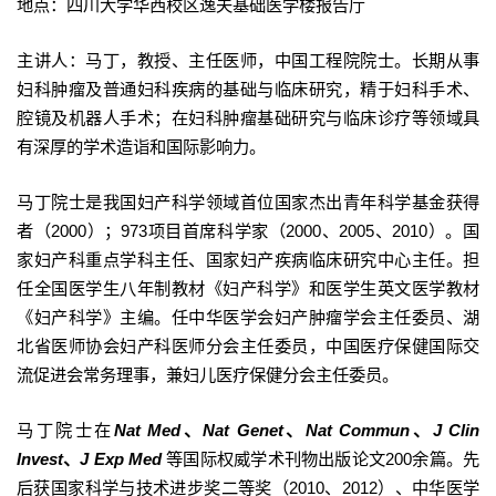
地点：四川大学华西校区逸夫基础医学楼报告厅
主讲人：马丁，教授、主任医师，中国工程院院士。长期从事
妇科肿瘤及普通妇科疾病的基础与临床研究，精于妇科手术、
腔镜及机器人手术；在妇科肿瘤基础研究与临床诊疗等领域具
有深厚的学术造诣和国际影响力。
马丁院士是我国妇产科学领域首位国家杰出青年科学基金获得
者（2000）；973项目首席科学家（2000、2005、2010）。国
家妇产科重点学科主任、国家妇产疾病临床研究中心主任。担
任全国医学生八年制教材《妇产科学》和医学生英文医学教材
《妇产科学》主编。任中华医学会妇产肿瘤学会主任委员、湖
北省医师协会妇产科医师分会主任委员，中国医疗保健国际交
流促进会常务理事，兼妇儿医疗保健分会主任委员。
马丁院士在
Nat Med
、
Nat Genet
、
Nat Commun
、
J Clin
Invest
、
J Exp Med
等国际权威学术刊物出版论文200余篇。先
后获国家科学与技术进步奖二等奖（2010、2012）、中华医学