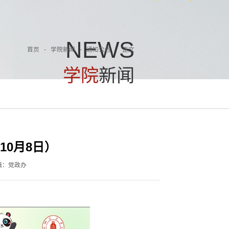
N
E
W
S
首页
-
学院新闻
-
通知公告
-
正文
学
院
新
闻
10月8日）
辑：党政办