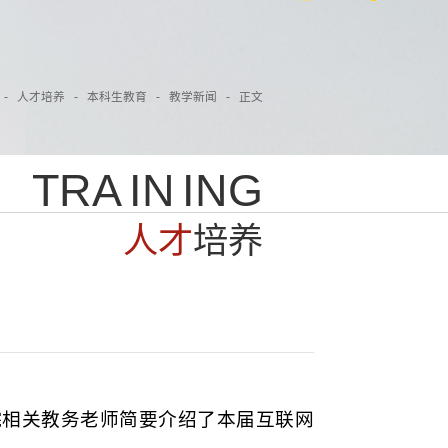
-
人才培养
-
本科生教育
-
教学新闻
-
正文
T
R
A
I
N
I
N
G
人
才
培
养
学院相关教务老师简要介绍了本届互联网