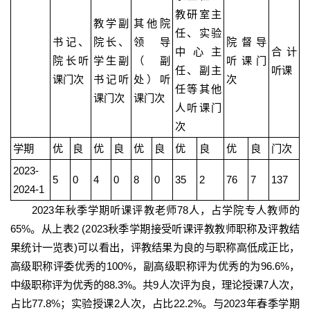
教研室主
教学副
其他院
任、实验
书记、
院长、
领导
院督导
中心主
合计
院长听
学生副
（副
听课门
任、副主
听课
课门次
书记听
处）听
次
任等其他
课门次
课门次
人听课门
次
学期
优
良
优
良
优
良
优
良
优
良
门次
2023-
5
0
4
0
8
0
35
2
76
7
137
2024-1
2023年秋季学期听课评教老师78人，占学院专人教师的
65%。从上表2 (2023秋季学期接受听课评教教师职称及评教结
果统计一览表)可以看出，评教结果为良的与职称高低成正比，
高级职称评委优秀的100%，副高级职称评为优秀的为96.6%，
中级职称评为优秀的88.3%。共9人次评为良，理论授课7人次，
占比77.8%；实验授课2人次，占比22.2%。与2023年春季学期