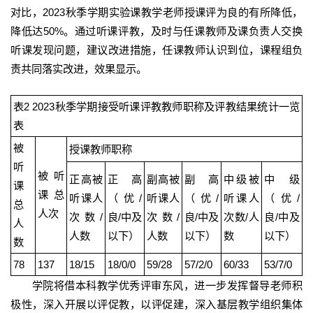
对比，2023秋季学期实验课教学老师授课评为良的有所降低，
降低达50%。通过听课评教，及时与任课教师及课负责人交换
听课发现问题，建议改进措施，任课教师认识到位，课程组负
责共同落实改进，效果显示。
表2 2023秋季学期接受听课评教教师职称及评教结果统计一览
表
被
授课教师职称
听
被听
正高被
正高
副高被
副高
中级被
中级
课
课总
听课人
（优/
听课人
（优/
听课人
（优/
总
人次
次数/
良/中及
次数/
良/中及
次数/人
良/中及
人
人数
以下）
人数
以下）
数
以下）
数
78
137
18/15
18/0/0
59/28
57/2/0
60/33
53/7/0
学院将借本科教学优秀评审东风，进一步发挥督导老师积
极性，深入开展以评促教，以评促建，深入基层教学组织集体