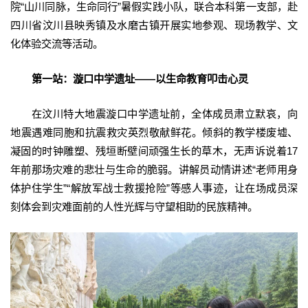
院“山川同脉，生命同行”暑假实践小队，联合本科第一支部，赴
四川省汶川县映秀镇及水磨古镇开展实地参观、现场教学、文
化体验交流等活动。
第一站：漩口中学遗址——以生命教育叩击心灵
在汶川特大地震漩口中学遗址前，全体成员肃立默哀，向
地震遇难同胞和抗震救灾英烈敬献鲜花。倾斜的教学楼废墟、
凝固的时钟雕塑、残垣断壁间顽强生长的草木，无声诉说着17
年前那场灾难的悲壮与生命的脆弱。讲解员动情讲述“老师用身
体护住学生”“解放军战士救援抢险”等感人事迹，让在场成员深
刻体会到灾难面前的人性光辉与守望相助的民族精神。