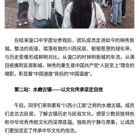
在结束漩口中学遗址参观后，团队成员走进如今的映秀新
城。整洁的街道、错落有致的川西民居、郁郁葱葱的绿化带，
与历史影像形成鲜明对比。从漩口的时钟到新城的车流，从满
目疮痍到宜居新城，映秀的重生是中国共产党“人民至上”理念的
缩影，彰显着“中国速度”背后的“中国温度”。
第二站：水
磨
古镇——以文化传承坚定自信
午后，同学们来到素有“川西小江南”之称的水磨古镇。成员
们走访古民居，了解古镇历史与民俗文化，感受少数民族特色
和中华优秀传统文化的深厚底蕴。独有的宁静与厚重，让成员
们更加坚定了传承中华文化的信念。