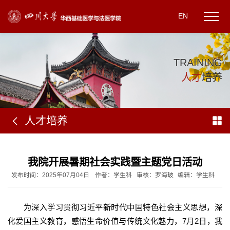
EN
T
R
A
I
N
I
N
G
人
才
培
养
人才培养
我院开展暑期社会实践暨主题党日活动
发布时间：2025年07月04日
作者：学生科
审核：罗海玻
编辑：学生科
为深入学习贯彻习近平新时代中国特色社会主义思想，深
化爱国主义教育，感悟生命价值与传统文化魅力，7月2日，我