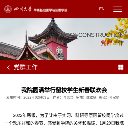
EN
P
A
R
T
Y
C
O
N
S
T
R
U
C
T
I
O
N
党
群
工
作
党群工作
我院圆满举行留校学生新春联欢会
发布时间：2022年02月03日
作者：青思含
审核：陈维操
编辑：蒋宝晴
2022年寒假，为了让由于实习、科研等原因留校同学度过
一个欢乐祥和的春节，感受到学院的关怀和温暖，1月29日我院