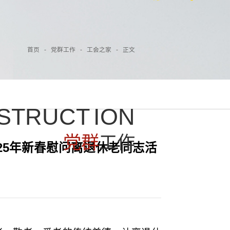
首页
-
党群工作
-
工会之家
-
正文
S
T
R
U
C
T
I
O
N
党
群
工
作
25年新春慰问离退休老同志活