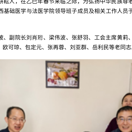
耕耘人，在乙巳年春节来临之际，为弘扬中华民族尊
西基础医学与法医学院领导班子成员及相关工作人员
玻、副院长刘肖珩、梁伟波、张舒羽、工会主席黄莉
、欧可琼、包定元、张再蓉、刘亚群、岳利民等老同志