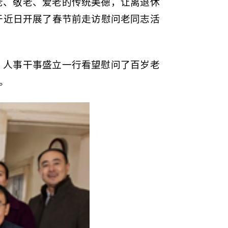
老、敬老、爱老的传统美德，让离退休
于近日开展了春节前走访慰问老同志活
、人事干事盛立一行看望慰问了百岁老
。