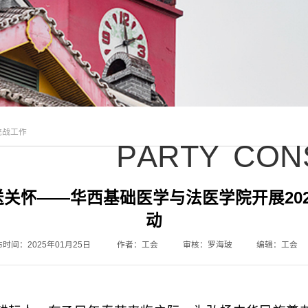
统战工作
P
A
R
T
Y
C
O
N
关怀——华西基础医学与法医学院开展20
动
时间：2025年01月25日
作者：工会
审核：罗海玻
编辑：工会