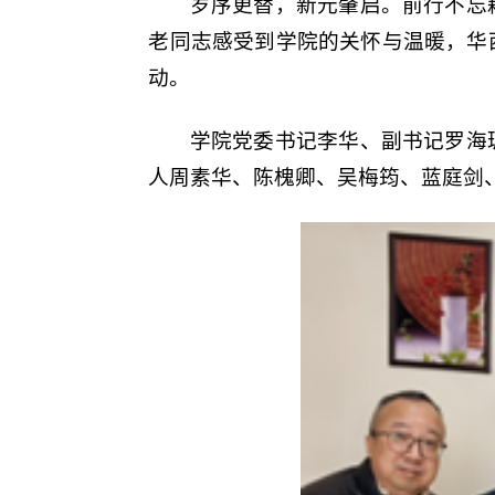
岁序更替，新元肇启。前行不忘
老同志感受到学院的关怀与温暖，华
动。
学院党委书记李华、副书记罗海
人周素华、陈槐卿、吴梅筠、蓝庭剑