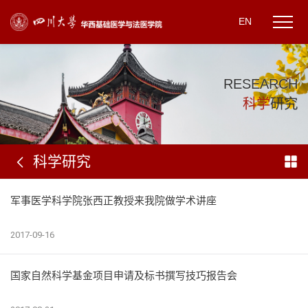
EN
R
E
S
E
A
R
C
H
科
学
研
究
科学研究
军事医学科学院张西正教授来我院做学术讲座
2017-09-16
国家自然科学基金项目申请及标书撰写技巧报告会