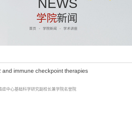
N
E
W
S
学
院
新
闻
首页
-
学院新闻
-
学术讲座
R and immune checkpoint therapies
安德森癌症中心基础科学研究副校长兼学院名誉院