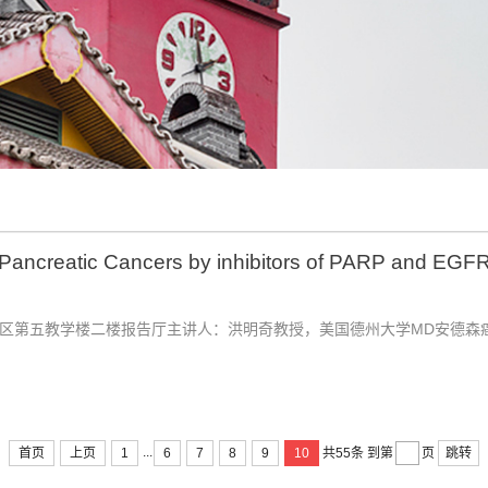
 Pancreatic Cancers by inhibitors of PARP and EGF
0地点：华西校区第五教学楼二楼报告厅主讲人：洪明奇教授，美国德州大学MD
...
首页
上页
1
6
7
8
9
10
跳转
共55条
到第
页