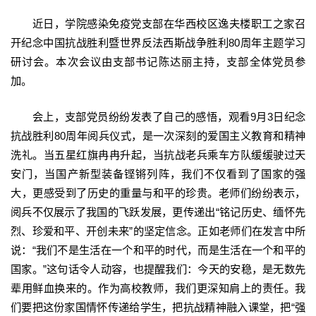
近日，学院感染免疫党支部在华西校区逸夫楼职工之家召
开纪念中国抗战胜利暨世界反法西斯战争胜利80周年主题学习
研讨会。本次会议由支部书记陈达丽主持，支部全体党员参
加。
会上，支部党员纷纷发表了自己的感悟，观看9月3日纪念
抗战胜利80周年阅兵仪式，是一次深刻的爱国主义教育和精神
洗礼。当五星红旗冉冉升起，当抗战老兵乘车方队缓缓驶过天
安门，当国产新型装备铿锵列阵，我们不仅看到了国家的强
大，更感受到了历史的重量与和平的珍贵。老师们纷纷表示，
阅兵不仅展示了我国的飞跃发展，更传递出“铭记历史、缅怀先
烈、珍爱和平、开创未来”的坚定信念。正如老师们在发言中所
说：“我们不是生活在一个和平的时代，而是生活在一个和平的
国家。”这句话令人动容，也提醒我们：今天的安稳，是无数先
辈用鲜血换来的。作为高校教师，我们更深知肩上的责任。我
们要把这份家国情怀传递给学生，把抗战精神融入课堂，把“强