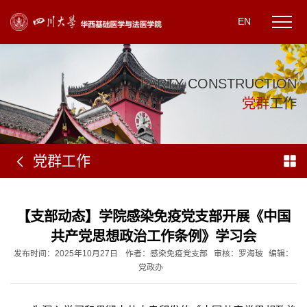
EN
P
A
R
T
Y
C
O
N
S
T
R
U
C
T
I
O
N
党
群
工
作
党群工作
【支部动态】学院感染免疫党支部开展《中国
共产党思想政治工作条例》学习会
发布时间：2025年10月27日
作者：感染免疫党支部
审核：罗海玻
编辑：
党政办