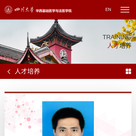
EN
T
R
A
I
N
I
N
G
人
才
培
养
人才培养