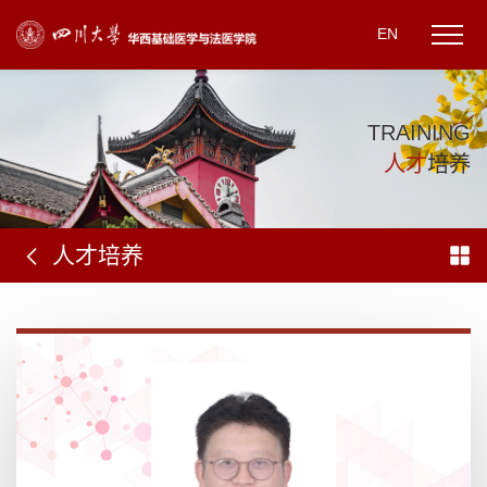
EN
T
R
A
I
N
I
N
G
人
才
培
养
人才培养