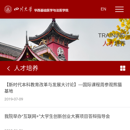
EN
T
R
A
I
N
I
N
G
人
才
培
养
人才培养
【新时代本科教育改革与发展大讨论】—国际课程周参观熊猫
基地
2019-07-09
我院举办“互联网+”大学生创新创业大赛项目答辩指导会