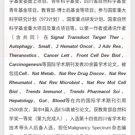
学基金委面上项目、青年科学基金，四川省自然科学基金
青年基金项目，教育部-博士后基金等项目；参与国家重大
科学研究计划（973计划）、国家重点研发计划、国家自然
科学基金重大项目及重点项目等。以第一作者或通讯作者
（含共同）在
Signal Transduct Target Ther
、
Autophagy
、
Small
、
J Hematol Oncol
、
J Adv Res
、
Theranostics
、
Cancer Lett
、
Front Cell Dev Biol
、
Carcinogenesis
等国际学术期刊发表20余篇学术论文，被
包括
Cell
、
Nat Metab
、
Nat Rev Drug Discov
、
Nat Rev
Rheumatol
、
Nat Rev Microbiol、Nat Rev Mol Cell
Biol
、
Trends Immunol
、
Trends Pharmacol Sci
、
Hepatol
ogy
、
Gut
、
Blood
等在内的国际学术期刊引用
2500余次，其中4篇入选ESI高被引论文。获教育部自然科
学奖一等奖（第九完成人），入选第十四批四川省学术和
技术带头人后备人选，担任Malignancy Spectrum杂志编