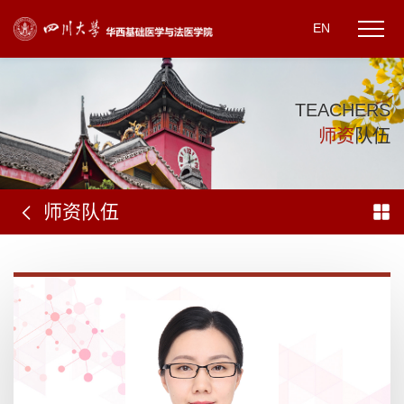
EN
T
E
A
C
H
E
R
S
师
资
队
伍
师资队伍