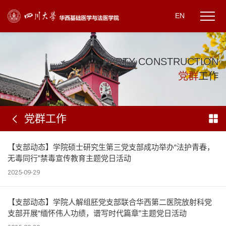
EN
P
A
R
T
Y
C
O
N
S
T
R
U
C
T
I
O
N
党
群
工
作
党群工作
【支部动态】学院硕士研究生第三党支部成功举办“法护青春，
无毒同行”禁毒宣传教育主题党日活动
2025-09-29
【支部动态】学院人解组胚党支部联合华西第二医院放射科党
支部开展“缅怀伟人功绩，谱写时代篇章”主题党日活动