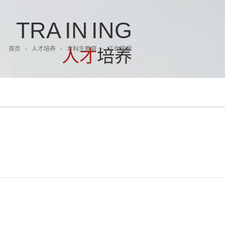
T
R
A
I
N
I
N
G
首页
-
人才培养
-
本科生教育
-
工作简报
人
才
培
养