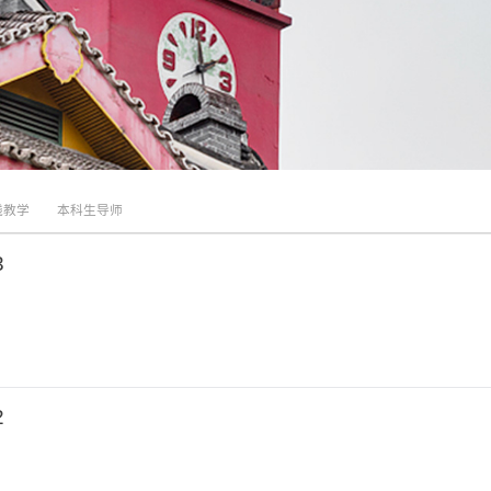
践教学
本科生导师
3
2