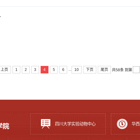
1
...
上页
1
2
3
4
5
6
10
下页
尾页
共58条
到第
四川大学实验动物中心
华西